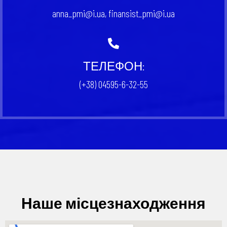
anna_pmi@i.ua, finansist_pmi@i.ua
ТЕЛЕФОН:
(+38) 04595-6-32-55
Наше місцезнаходження