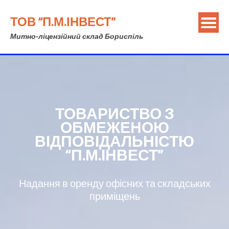
ТОВ “П.М.ІНВЕСТ”
Митно-ліцензійний склад Бориспіль
ТОВАРИСТВО З
ОБМЕЖЕНОЮ
ВІДПОВІДАЛЬНІСТЮ
“П.М.ІНВЕСТ”
Надання в оренду офісних та складських
приміщень