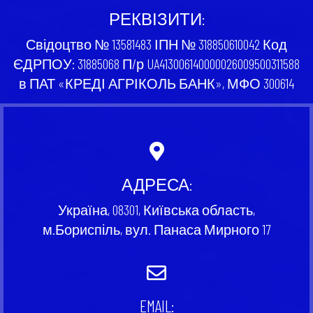
РЕКВІЗИТИ:
Свідоцтво № 13581483 ІПН № 318850610042 Код
ЄДРПОУ: 31885068 П/р UA413006140000026009500311588
в ПАТ «КРЕДІ АГРІКОЛЬ БАНК», МФО 300614
АДРЕСА:
Україна, 08301, Київська область,
м.Бориспіль, вул. Панаса Мирного 17
EMAIL: